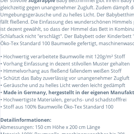
Der stilvolle
Sugarapple
Baby Betthimmel gibt Ihrem Baby 
gleichzeitig gegen unangenehmer Zugluft. Zudem dämpft de
Umgebungsgeräusche und zu helles Licht. Der Babybetthim
fällt fließend. Die Einfassung des wunderschönen Himmels
ist dezent gewählt, so dass der Himmel das Bett in Kombin
Schlafsack nicht "erschlägt". Der Babybett oder Kinderbett 
Öko-Tex Standard 100 Baumwolle gefertigt, maschinenwasch
• Hochwertig verarbeitete Baumwolle mit 120g/m² Stoff
• Vorhang Einfassung in dezent stilvollen Muster gehalten
• Himmelvorhang aus fließend fallendem weißen Stoff
• Schützt das Baby zuverlässig vor unangenehmer Zugluft
• Geräusche und zu helles Licht werden leicht gedämpft
•
Made in Germany, hergestellt in der eigenen Manufak
• Hochwertigste Materialen, geruchs- und schadstofffrei
• Stoff aus 100% Baumwolle Öko-Tex Standard 100
Detailinformationen:
Abmessungen: 150 cm Höhe x 200 cm Länge