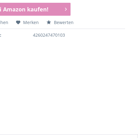
i Amazon kaufen!
chen
Merken
Bewerten
:
4260247470103